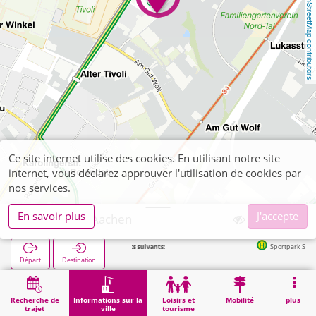
OpenStreetMap contributors
Ce site internet utilise des cookies. En utilisant notre site
internet, vous déclarez approuver l'utilisation de cookies par
nos services.
En savoir plus
J'accepte
Finanzamt Aachen
Arrêts suivants:
Sportpark Soers in 95m
Départ
Destination
Démarrage
Informations sur la ville
Administration
Finanzamt Aachen
Recherche de
Informations sur la
Loisirs et
Mobilité
plus
trajet
ville
tourisme