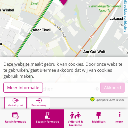
OpenStreetMap contributors
Deze website maakt gebruik van cookies. Door onze website
te gebruiken, gaat u ermee akkoord dat wij van cookies
gebruik maken.
Meer informatie
Akkoord
Finanzamt Aachen
Sportpark Soers in 95m
Vertrekpunt
Bestemming
Start
Stadsinformatie
Administratie
Finanzamt Aachen
Reisinformatie
Stadsinformatie
Vrije tijd &
Mobiliteit
meer
toerisme