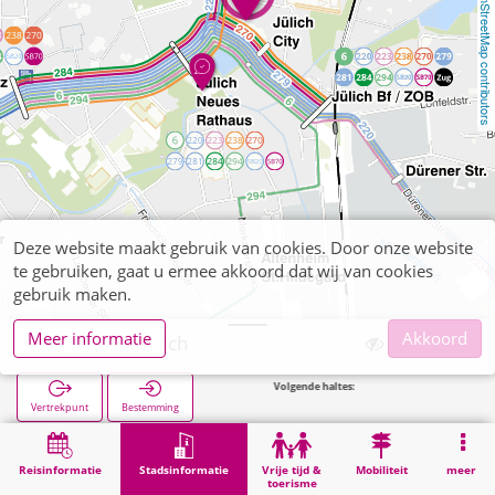
OpenStreetMap contributors
Deze website maakt gebruik van cookies. Door onze website
te gebruiken, gaat u ermee akkoord dat wij van cookies
gebruik maken.
Meer informatie
Akkoord
Finanzamt Jülich
Volgende haltes:
Vertrekpunt
Bestemming
Start
Stadsinformatie
Administratie
Finanzamt Jülich
Reisinformatie
Stadsinformatie
Vrije tijd &
Mobiliteit
meer
toerisme