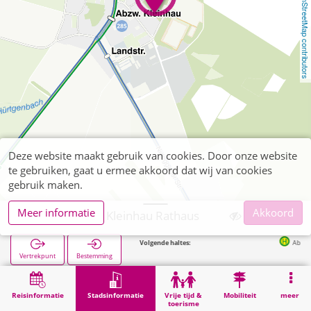
OpenStreetMap contributors
Deze website maakt gebruik van cookies. Door onze website
te gebruiken, gaat u ermee akkoord dat wij van cookies
gebruik maken.
Meer informatie
Akkoord
Hürtgenwald, Kleinhau Rathaus
Volgende haltes:
Abzw. Kleinhau
Vertrekpunt
Bestemming
Start
Stadsinformatie
Administratie
Hürtgenwald, Kleinhau Rathaus
Reisinformatie
Stadsinformatie
Vrije tijd &
Mobiliteit
meer
toerisme