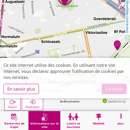
OpenStreetMap contributors
Ce site internet utilise des cookies. En utilisant notre site
internet, vous déclarez approuver l'utilisation de cookies par
nos services.
En savoir plus
J'accepte
Justizzentrum Aachen
Arrêts suivants:
Josefskirche (Justizzentrum) i
Départ
Destination
Démarrage
Informations sur la ville
Administration
Justizzentrum Aachen
Recherche de
Informations sur la
Loisirs et
Mobilité
plus
trajet
ville
tourisme