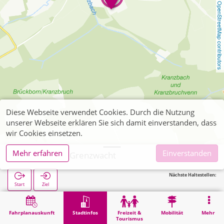
OpenStreetMap contributors
Diese Webseite verwendet Cookies. Durch die Nutzung
unserer Webseite erklären Sie sich damit einverstanden, dass
wir Cookies einsetzen.
Mehr erfahren
Einverstanden
Simmerath, Grenzwacht
Nächste Haltestellen:
Start
Ziel
Start
Stadtinfos
Verwaltung
Simmerath, Grenzwacht
Fahrplanauskunft
Stadtinfos
Freizeit &
Mobilität
Mehr
Tourismus