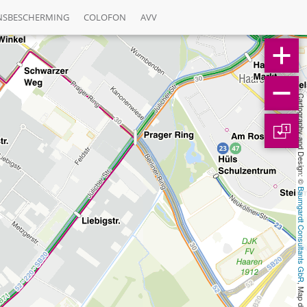
NSBESCHERMING
COLOFON
AVV
Cartography and Design: © 
1
Baumgardt Consultants GbR
, Map data: © 