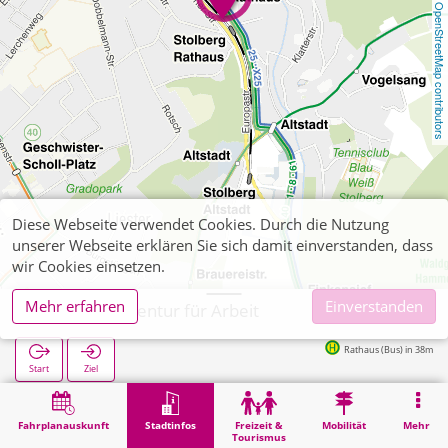
OpenStreetMap contributors
Diese Webseite verwendet Cookies. Durch die Nutzung
unserer Webseite erklären Sie sich damit einverstanden, dass
wir Cookies einsetzen.
Mehr erfahren
Einverstanden
Stolberg, Agentur für Arbeit
Rathaus (Bus) in 38m
Start
Ziel
Start
Stadtinfos
Verwaltung
Stolberg, Agentur für Arbeit
Fahrplanauskunft
Stadtinfos
Freizeit &
Mobilität
Mehr
Tourismus