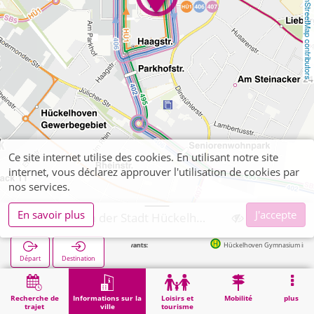
OpenStreetMap contributors
Ce site internet utilise des cookies. En utilisant notre site
internet, vous déclarez approuver l'utilisation de cookies par
nos services.
En savoir plus
J'accepte
Gymnasium der Stadt Hückelhoven
Arrêts suivants:
Hückelhoven Gymnasium in 59m
Départ
Destination
Démarrage
Informations sur la ville
Formation
Gymnasium der Stadt Hückelhoven
Recherche de
Informations sur la
Loisirs et
Mobilité
plus
trajet
ville
tourisme