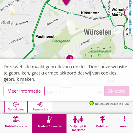
OpenStreetMap contributors
Deze website maakt gebruik van cookies. Door onze website
te gebruiken, gaat u ermee akkoord dat wij van cookies
gebruik maken.
Meer informatie
Akkoord
Gymnasium Würselen
Neuhauser Straße in 119m
Vertrekpunt
Bestemming
Start
Stadsinformatie
Opleiding
Gymnasium Würselen
Reisinformatie
Stadsinformatie
Vrije tijd &
Mobiliteit
meer
toerisme