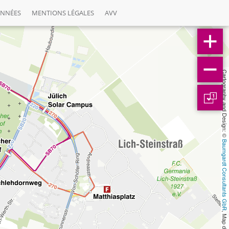
ONNÉES
MENTIONS LÉGALES
AVV
Cartography and Design: © 
1
Baumgardt Consultants GbR
, Map data: © 