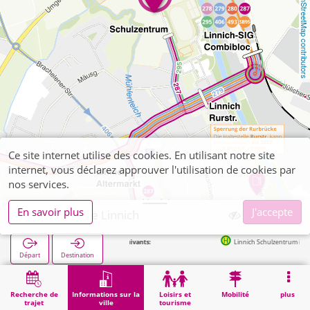
OpenStreetMap contributors
Ce site internet utilise des cookies. En utilisant notre site
internet, vous déclarez approuver l'utilisation de cookies par
nos services.
En savoir plus
J'accepte
Hauptschule Linnich
Arrêts suivants:
Linnich Schulzentrum in 180m
Départ
Destination
Démarrage
Informations sur la ville
Formation
Hauptschule Linnich
Recherche de
Informations sur la
Loisirs et
Mobilité
plus
trajet
ville
tourisme