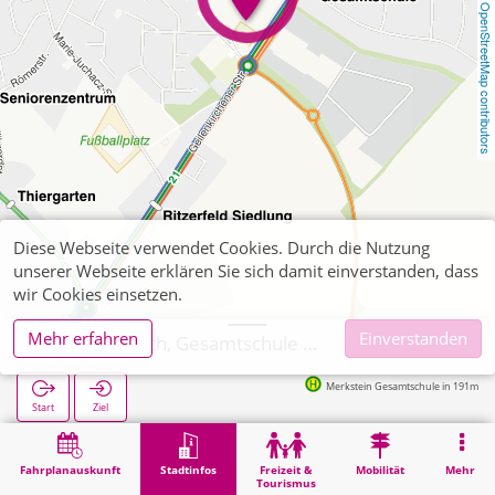
OpenStreetMap contributors
Diese Webseite verwendet Cookies. Durch die Nutzung
unserer Webseite erklären Sie sich damit einverstanden, dass
wir Cookies einsetzen.
Mehr erfahren
Einverstanden
Herzogenrath, Gesamtschule Merkstein
Merkstein Gesamtschule in 191m
Start
Ziel
Start
Stadtinfos
Ausbildung
Herzogenrath, Gesamtschule Merkstein
Fahrplanauskunft
Stadtinfos
Freizeit &
Mobilität
Mehr
Tourismus