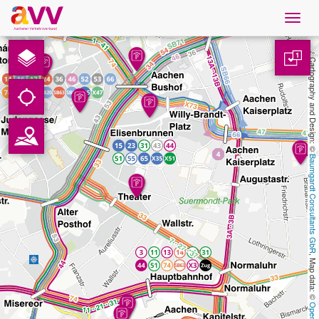
Navig
öffne
Nederlands
1
Cartography and Design: © 
Downloads
Contact
Baumgardt Consultants GbR
Gegevensbescherming
Colofon
, Map data: © 
AVV