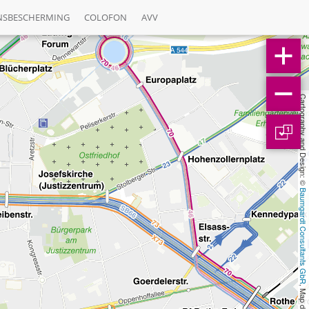
NSBESCHERMING
COLOFON
AVV
Cartography and Design: © 
1
Baumgardt Consultants GbR
, Map data: © 