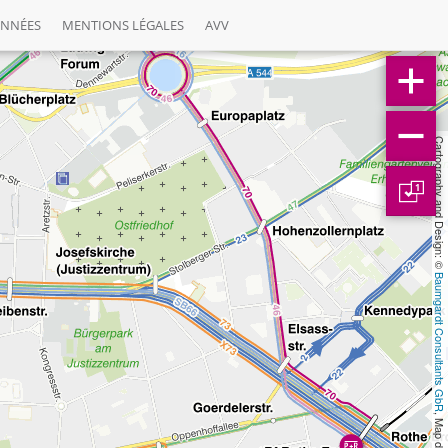
ONNÉES
MENTIONS LÉGALES
AVV
Cartography and Design: © 
1
Baumgardt Consultants GbR
, Map data: © 