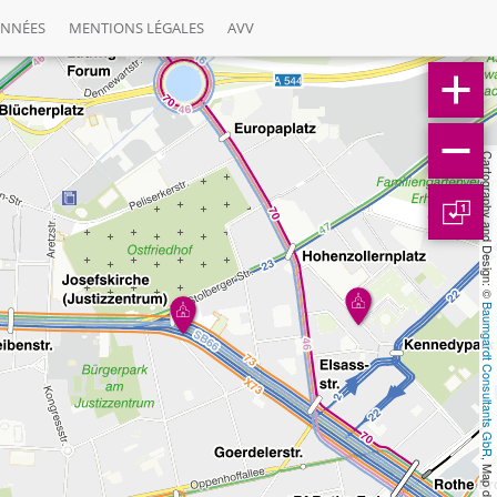
ONNÉES
MENTIONS LÉGALES
AVV
Cartography and Design: © 
1
Baumgardt Consultants GbR
, Map data: © 