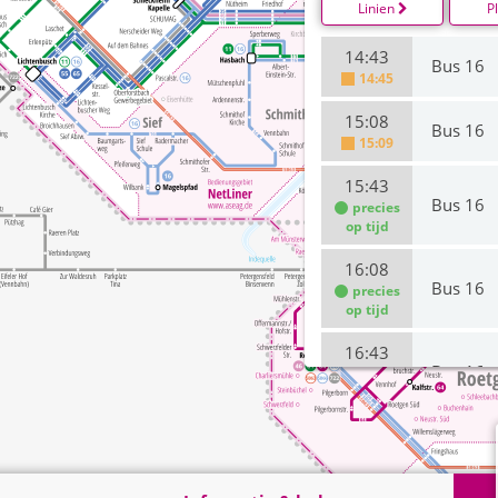
Linien
P
14:43
Bus 16
14:45
15:08
Bus 16
15:09
15:43
Bus 16
precies
op tijd
16:08
Bus 16
precies
op tijd
16:43
Bus 16
precies
op tijd
17:08
Bus 16
precies
op tijd