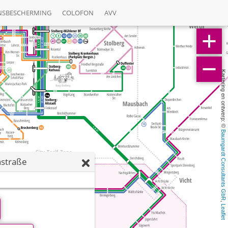
NSBESCHERMING
COLOFON
AVV
Kartering en ontwerp: © 
Baumgardt Consultants GbR
straße
, 
Leaflet