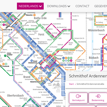
NEDERLANDS
DOWNLOADS
CONTACT
GEGEVE
Schmithof Ardennen
Start
Schmithof Ardennenstraße
Vertrekpunt
Bestemming