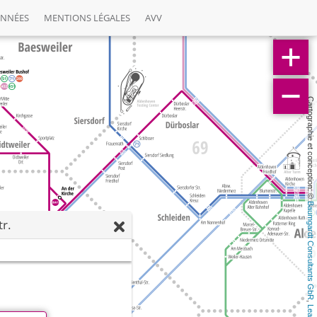
ONNÉES
MENTIONS LÉGALES
AVV
Cartographie et conception: © 
Baumgardt Consultants GbR
r.
, 
Leaflet