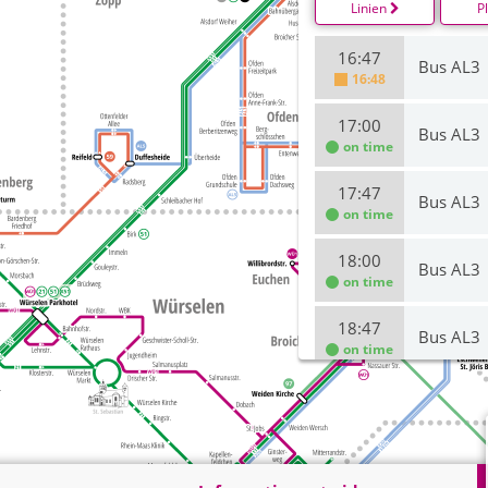
Linien
P
16:47
Bus AL3
16:48
17:00
Bus AL3
on time
17:47
Bus AL3
on time
18:00
Bus AL3
on time
18:47
Bus AL3
on time
19:19
Bus AL3
on time