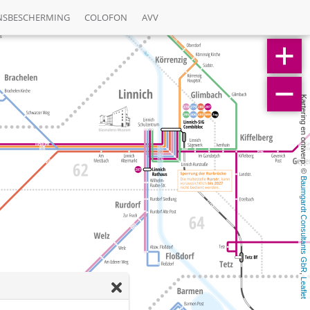
NSBESCHERMING
COLOFON
AVV
Kartering en ontwerp: © 
Baumgardt Consultants GbR
, 
Leaflet