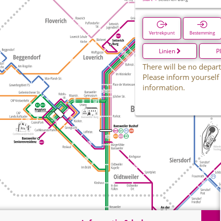
Vertrekpunt
Bestemming
Linien
P
There will be no depart
Please inform yourself
information.