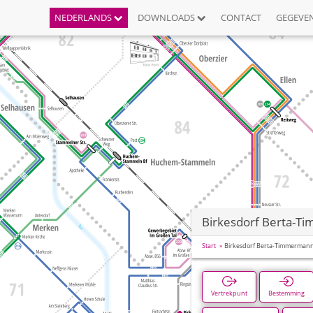
NEDERLANDS
DOWNLOADS
CONTACT
GEGEVE
Birkesdorf Berta-T
Start
Birkesdorf Berta-Timmermann
Vertrekpunt
Bestemming