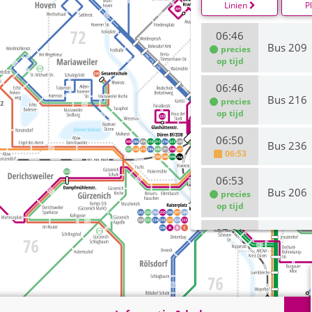
Linien
P
06:46
Bus 209
precies
op tijd
06:46
Bus 216
precies
op tijd
06:50
Bus 236
06:53
06:53
Bus 206
precies
op tijd
07:01
Bus 206
precies
op tijd
07:01
Bus 209