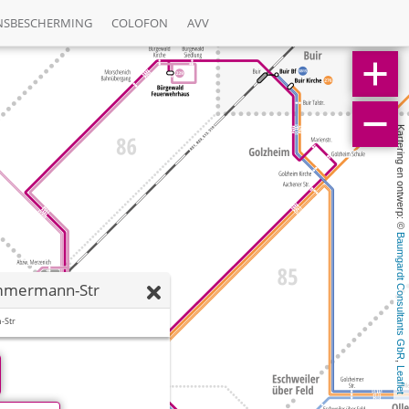
NSBESCHERMING
COLOFON
AVV
Kartering en ontwerp: © 
Baumgardt Consultants GbR
immermann-Str
-Str
, 
Leaflet