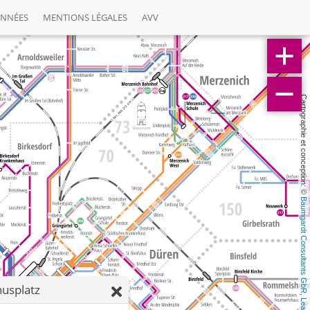
ONNÉES
MENTIONS LÉGALES
AVV
Cartographie et conception: © 
Baumgardt Consultants GbR
nusplatz
, 
Leaflet