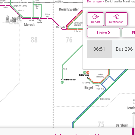
Démarrage
Derichsweiler Martinus
Départ
Destination
Linien
P
06:51
Bus 296