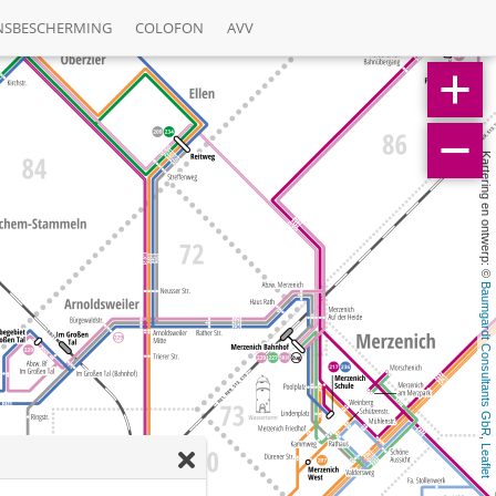
NSBESCHERMING
COLOFON
AVV
Kartering en ontwerp: © 
Baumgardt Consultants GbR
, 
Leaflet