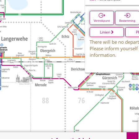
Vertrekpunt
Bestemming
Linien
P
There will be no depart
Please inform yourself
information.