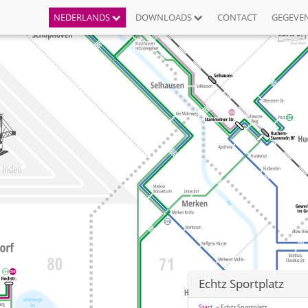
NEDERLANDS
DOWNLOADS
CONTACT
GEGEVE
Echtz Sportplatz
Start
Echtz Sportplatz