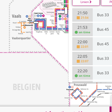
Linien
P
21:50
Bus 33
21:54
21:53
Bus 45
on time
22:00
Bus 45
22:01
22:05
Bus 33
22:07
22:20
Bus 33
on time
22:26
Bus 45
on time
22:30
Bus 45
on time