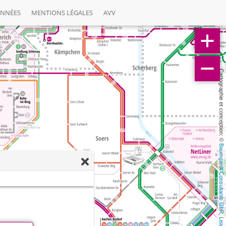
ONNÉES
MENTIONS LÉGALES
AVV
Cartographie et conception: © 
Baumgardt Consultants GbR
, 
Leaflet