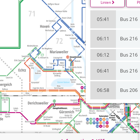
Linien
P
05:41
Bus 216
06:11
Bus 216
06:12
Bus 216
06:41
Bus 216
06:58
Bus 206