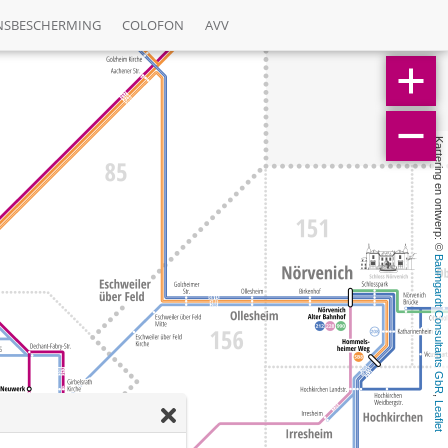
NSBESCHERMING
COLOFON
AVV
Kartering en ontwerp: © 
Baumgardt Consultants GbR
, 
Leaflet