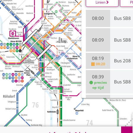
Linien
P
08:00
Bus SB8
08:09
Bus SB8
08:19
Bus 208
08:20
08:39
Bus SB8
precies
op tijd
08:51
Bus 208
precies
op tijd
09:00
Bus SB8