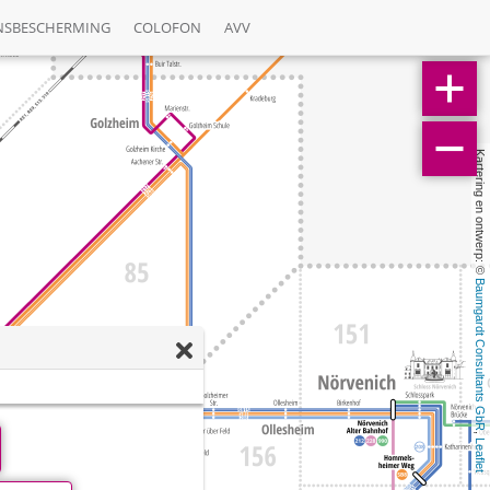
NSBESCHERMING
COLOFON
AVV
Kartering en ontwerp: © 
Baumgardt Consultants GbR
, 
Leaflet