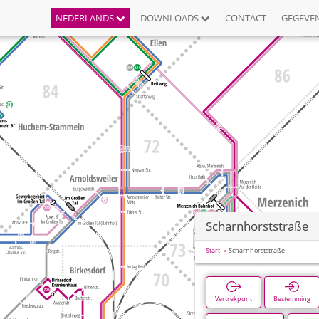
NEDERLANDS
DOWNLOADS
CONTACT
GEGEVE
Scharnhorststraße
Start
Scharnhorststraße
Vertrekpunt
Bestemming