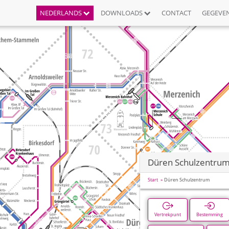
NEDERLANDS
DOWNLOADS
CONTACT
GEGEVE
Düren Schulzentru
Start
Düren Schulzentrum
Vertrekpunt
Bestemming