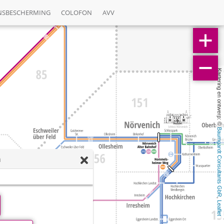
NSBESCHERMING
COLOFON
AVV
Kartering en ontwerp: © 
Baumgardt Consultants GbR
m
, 
Leaflet