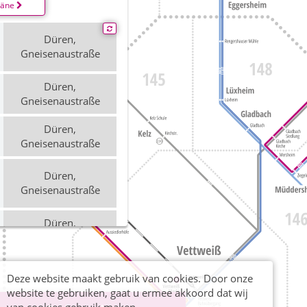
läne
Düren,
Gneisenaustraße
Düren,
Gneisenaustraße
Düren,
Gneisenaustraße
Düren,
Gneisenaustraße
Düren,
Gneisenaustraße
Düren,
Deze website maakt gebruik van cookies. Door onze
Gneisenaustraße
website te gebruiken, gaat u ermee akkoord dat wij