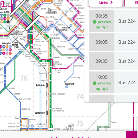
Linien
P
08:35
Bus 224
precies
op tijd
09:05
Bus 224
09:35
Bus 224
10:05
Bus 224
precies
op tijd
10:35
Bus 224
11:05
Bus 224
precies
op tijd