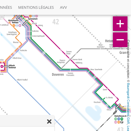
ONNÉES
MENTIONS LÉGALES
AVV
Cartographie et conception: © 
Baumgardt Consultants GbR
, 
Leaflet