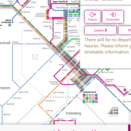
Départ
Destination
Linien
P
There will be no depart
heures. Please inform 
timetable information.