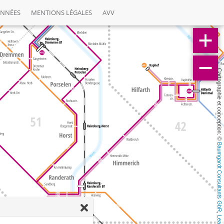
ONNÉES
MENTIONS LÉGALES
AVV
Cartographie et conception: © 
Baumgardt Consultants GbR
, 
Leaflet