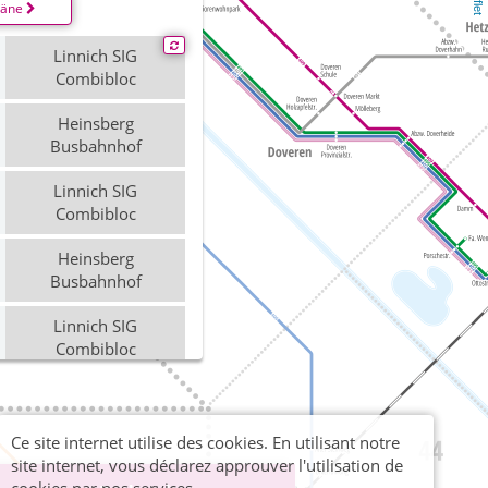
läne
Linnich SIG
Combibloc
Heinsberg
Busbahnhof
Linnich SIG
Combibloc
Heinsberg
Busbahnhof
Linnich SIG
Combibloc
Heinsberg
Busbahnhof
Ce site internet utilise des cookies. En utilisant notre
Linnich SIG
site internet, vous déclarez approuver l'utilisation de
Combibloc