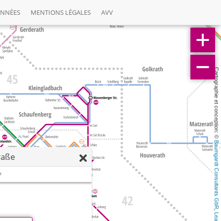
ONNÉES
MENTIONS LÉGALES
AVV
Cartographie et conception: © 
Baumgardt Consultants GbR
raße
e
, 
Leaflet