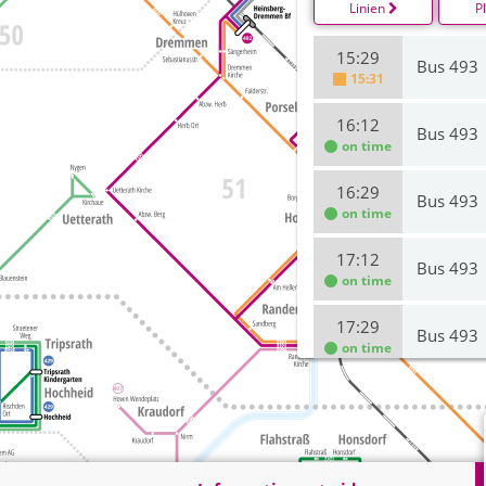
Linien
P
15:29
Bus 493
15:31
16:12
Bus 493
on time
16:29
Bus 493
on time
17:12
Bus 493
on time
17:29
Bus 493
on time
18:12
Bus 493
18:29
Bus 493