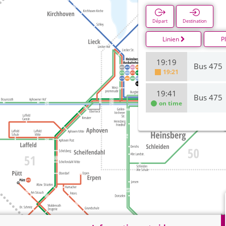
Départ
Destination
Linien
P
19:19
Bus 475
19:21
19:41
Bus 475
on time