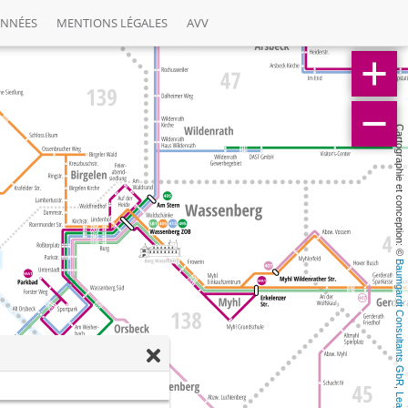
ONNÉES
MENTIONS LÉGALES
AVV
Cartographie et conception: © 
Baumgardt Consultants GbR
, 
Leaflet