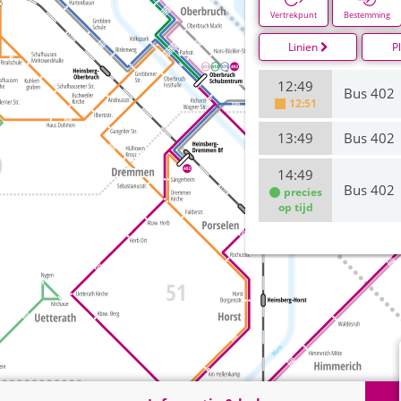
Vertrekpunt
Bestemming
Linien
P
12:49
Bus 402
12:51
13:49
Bus 402
14:49
Bus 402
precies
op tijd