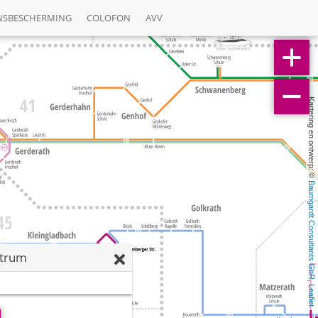
NSBESCHERMING
COLOFON
AVV
Kartering en ontwerp: © 
Baumgardt Consultants GbR
ntrum
, 
Leaflet