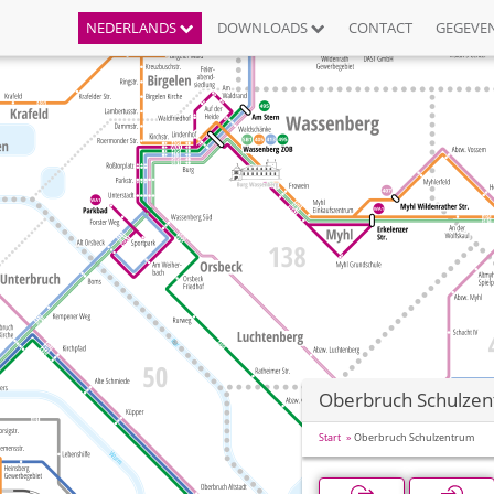
NEDERLANDS
DOWNLOADS
CONTACT
GEGEVE
Oberbruch Schulze
Start
Oberbruch Schulzentrum