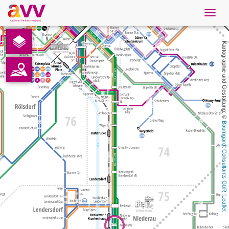
Navig
öffne
Deutsch
Kartographie und Gestaltung: © 
Downloads
Kontakt
Datenschutz
Baumgardt Consultants GbR
Impressum
AVV
, 
Leaflet