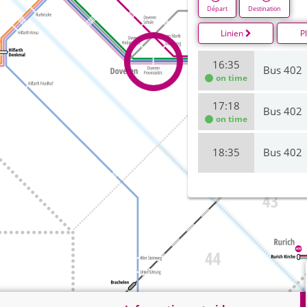
Départ
Destination
Linien
P
16:35
Bus 402
on time
17:18
Bus 402
on time
18:35
Bus 402