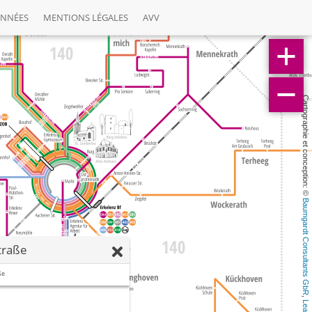
ONNÉES
MENTIONS LÉGALES
AVV
Cartographie et conception: © 
Baumgardt Consultants GbR
traße
ße
, 
Leaflet