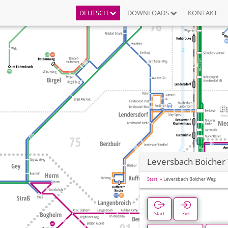
DEUTSCH
DOWNLOADS
KONTAKT
Leversbach Boicher
Start
Leversbach Boicher Weg
Start
Ziel