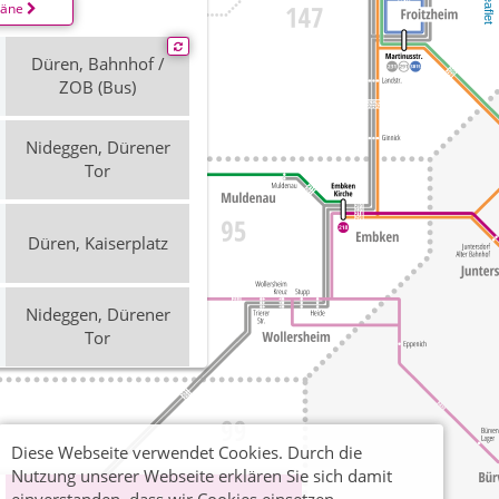
Leaflet
läne
Düren, Bahnhof /
ZOB (Bus)
Nideggen, Dürener
Tor
Düren, Kaiserplatz
Nideggen, Dürener
Tor
Düren, Kaiserplatz
Diese Webseite verwendet Cookies. Durch die
Nideggen, Dürener
Nutzung unserer Webseite erklären Sie sich damit
Tor