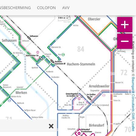
NSBESCHERMING
COLOFON
AVV
Kartering en ontwerp: © 
Baumgardt Consultants GbR
, 
Leaflet