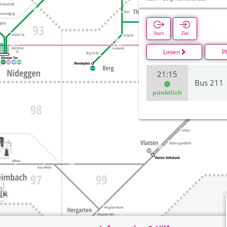
Start
Ziel
Linien
P
21:15
Bus 211
pünktlich