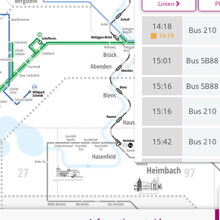
Linien
P
14:18
Bus 210
14:19
15:01
Bus SB88
15:16
Bus SB88
15:16
Bus 210
15:42
Bus 210
16:16
Bus 210
on time
16:42
Bus 210
on time