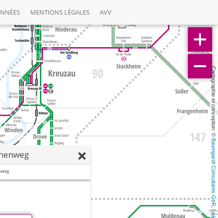
ONNÉES
MENTIONS LÉGALES
AVV
Cartographie et conception: © 
Baumgardt Consultants GbR
öhenweg
nweg
, 
Leaflet