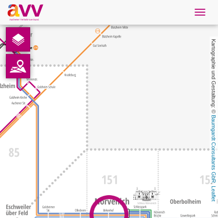
Navig
öffne
Deutsch
Kartographie und Gestaltung: © 
Downloads
Kontakt
Datenschutz
Baumgardt Consultants GbR
Impressum
AVV
, 
Leaflet