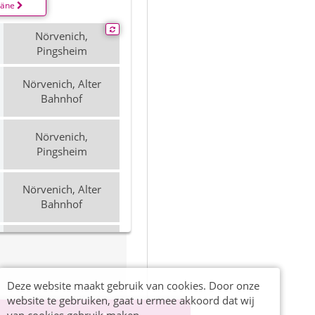
läne
Nörvenich,
Pingsheim
Nörvenich, Alter
Bahnhof
Nörvenich,
Pingsheim
Nörvenich, Alter
Bahnhof
Nörvenich,
Pingsheim
Nörvenich, Alter
Deze website maakt gebruik van cookies. Door onze
Bahnhof
website te gebruiken, gaat u ermee akkoord dat wij