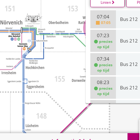
Linien
P
07:04
Bus 212
07:05
07:23
Bus 212
precies
op tijd
07:34
Bus 212
precies
op tijd
08:23
Bus 212
precies
op tijd
08:34
Bus 212
09:23
Bus 212