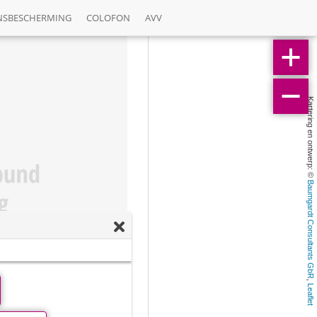
NSBESCHERMING
COLOFON
AVV
Kartering en ontwerp: © 
Baumgardt Consultants GbR
, 
Leaflet