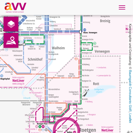
Navig
öffne
Deutsch
Kartographie und Gestaltung: © 
Downloads
Kontakt
Datenschutz
Baumgardt Consultants GbR
Impressum
AVV
, 
Leaflet