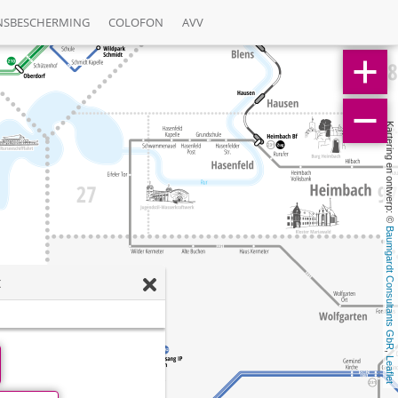
NSBESCHERMING
COLOFON
AVV
Kartering en ontwerp: © 
Baumgardt Consultants GbR
t
, 
Leaflet