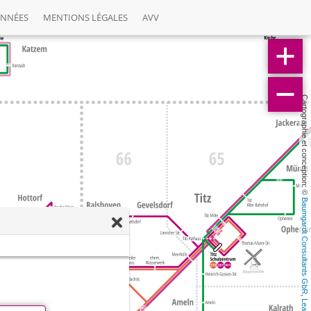
ONNÉES
MENTIONS LÉGALES
AVV
Cartographie et conception: © 
Baumgardt Consultants GbR
, 
Leaflet