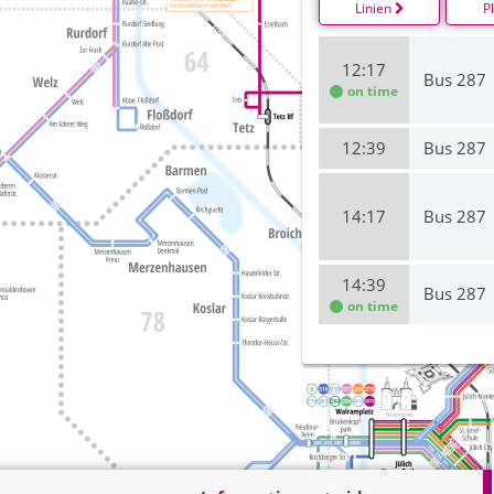
Linien
P
12:17
Bus 287
on time
12:39
Bus 287
14:17
Bus 287
14:39
Bus 287
on time