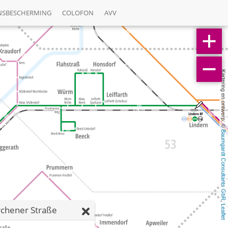
NSBESCHERMING
COLOFON
AVV
Kartering en ontwerp: © 
Baumgardt Consultants GbR
, 
Leaflet
rchener Straße
traße