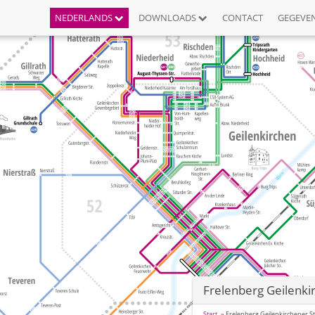
NEDERLANDS
DOWNLOADS
CONTACT
GEGEVE
Frelenberg Geilenki
Start
Frelenberg Geilenkirchener S