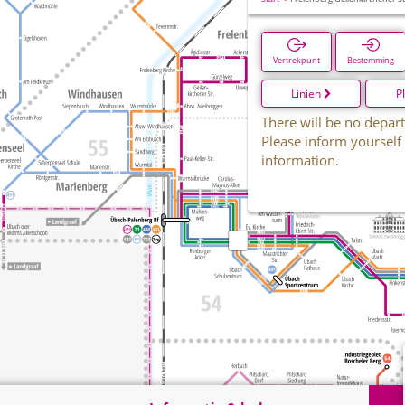
Vertrekpunt
Bestemming
Linien
P
There will be no depart
Please inform yourself
information.