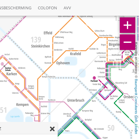
NSBESCHERMING
COLOFON
AVV
Kartering en ontwerp: © 
Baumgardt Consultants GbR
, 
Leaflet
z