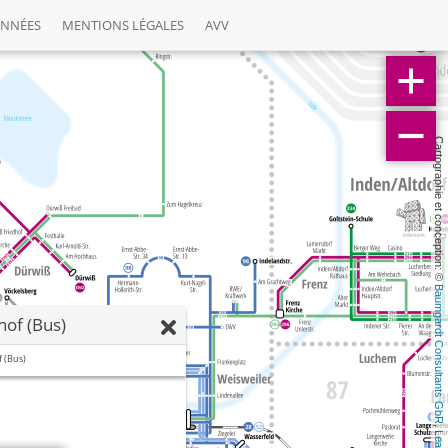
ONNÉES
MENTIONS LÉGALES
AVV
Cartographie et conception: © 
Baumgardt Consultants GbR
of (Bus)
 (Bus)
, 
Leaflet