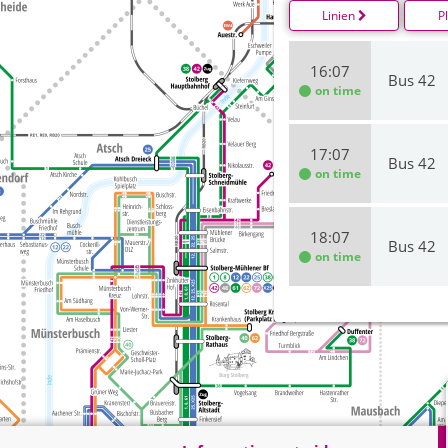
Linien
P
16:07
Bus 42
on time
17:07
Bus 42
on time
18:07
Bus 42
on time