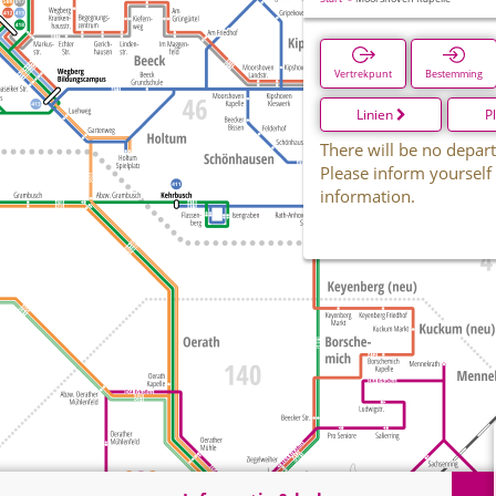
Vertrekpunt
Bestemming
Linien
P
There will be no depart
Please inform yourself
information.