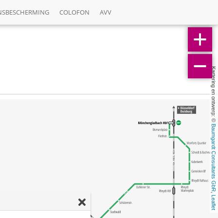
NSBESCHERMING
COLOFON
AVV
Kartering en ontwerp: © 
Baumgardt Consultants GbR
, 
Leaflet
e