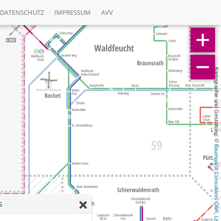
DATENSCHUTZ
IMPRESSUM
AVV
Kartographie und Gestaltung: © 
Baumgardt Consultants GbR
s
, 