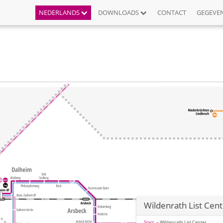
NEDERLANDS
DOWNLOADS
CONTACT
GEGEVE
Wildenrath List Cen
Start
Wildenrath List Center