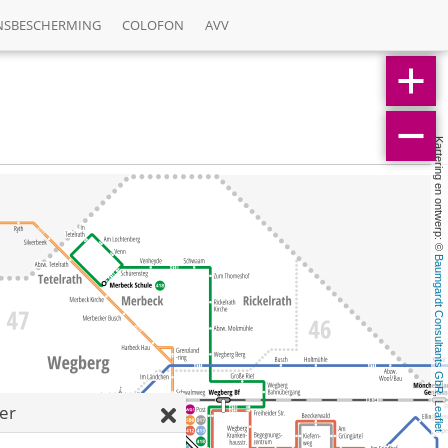
NSBESCHERMING
COLOFON
AVV
Kartering en ontwerp: © 
Baumgardt Consultants GbR
, 
Leaflet
ter